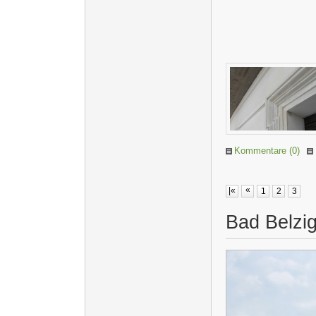
Kommentare (0)
«
|«
1
2
3
Bad Belzi