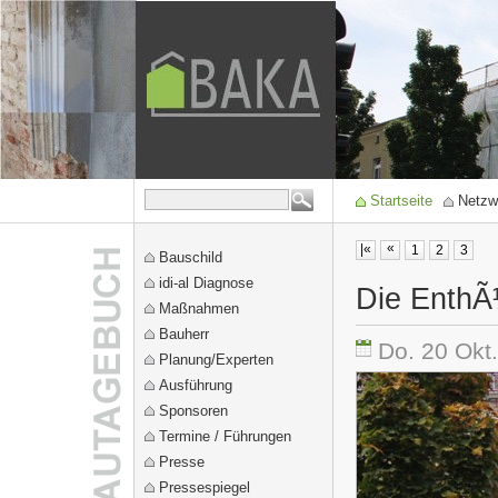
Startseite
Netzw
«
|«
1
2
3
Bauschild
idi-al Diagnose
Die EnthÃ
Maßnahmen
Bauherr
Do. 20 Okt
Planung/Experten
Ausführung
Sponsoren
Termine / Führungen
Presse
Pressespiegel