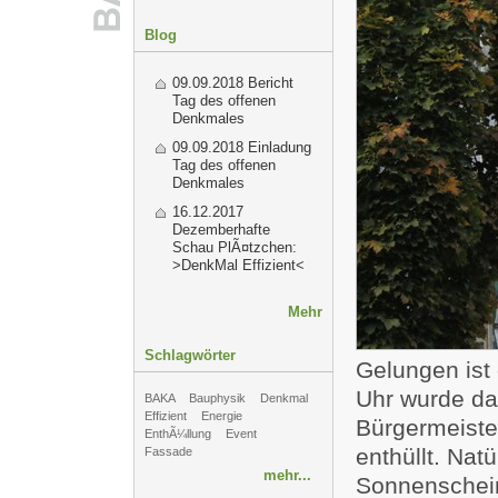
Blog
09.09.2018
Bericht
Tag des offenen
Denkmales
09.09.2018
Einladung
Tag des offenen
Denkmales
16.12.2017
Dezemberhafte
Schau PlÃ¤tzchen:
>DenkMal Effizient<
Mehr
Schlagwörter
Gelungen ist
Uhr wurde da
BAKA
Bauphysik
Denkmal
Effizient
Energie
Bürgermeiste
EnthÃ¼llung
Event
enthüllt. Nat
Fassade
mehr...
Sonnenschein