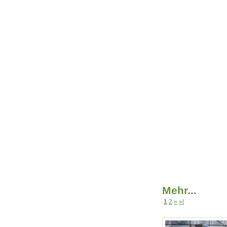
Mehr...
1
2
»
»|