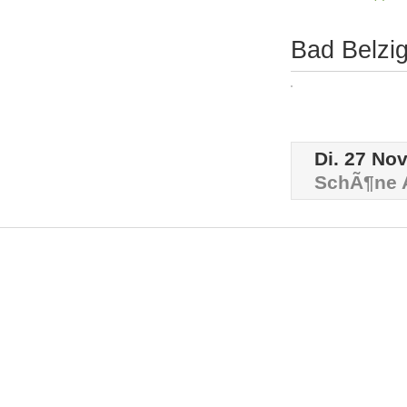
Bad Belzi
Di. 27 Nov
SchÃ¶ne 
Â©2016 BAKA Bundesverband Altbauerneuerung e.V