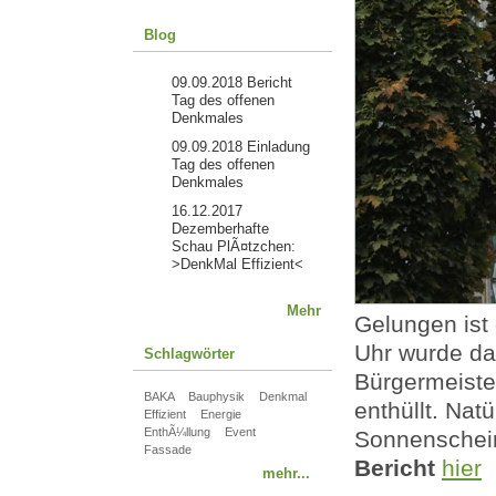
Blog
09.09.2018
Bericht
Tag des offenen
Denkmales
09.09.2018
Einladung
Tag des offenen
Denkmales
16.12.2017
Dezemberhafte
Schau PlÃ¤tzchen:
>DenkMal Effizient<
Mehr
Gelungen ist
Uhr wurde da
Schlagwörter
Bürgermeiste
BAKA
Bauphysik
Denkmal
enthüllt. Nat
Effizient
Energie
EnthÃ¼llung
Event
Sonnenschein
Fassade
Bericht
hier
mehr...